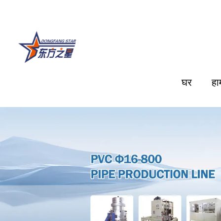
घर
हा