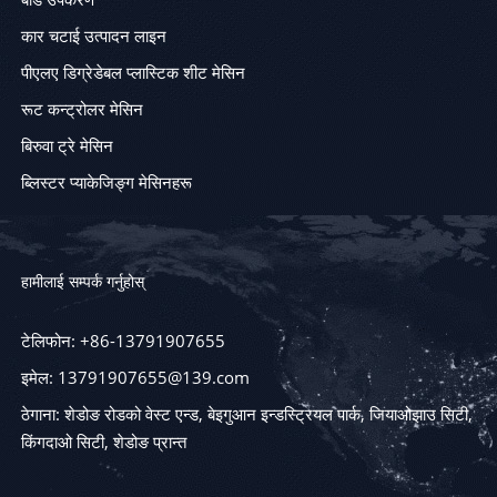
कार चटाई उत्पादन लाइन
पीएलए डिग्रेडेबल प्लास्टिक शीट मेसिन
रूट कन्ट्रोलर मेसिन
बिरुवा ट्रे मेसिन
ब्लिस्टर प्याकेजिङ्ग मेसिनहरू
हामीलाई सम्पर्क गर्नुहोस्
टेलिफोन: +86-13791907655
इमेल: 13791907655@139.com
ठेगाना: शेडोङ रोडको वेस्ट एन्ड, बेइगुआन इन्डस्ट्रियल पार्क, जियाओझाउ सिटी,
किंगदाओ सिटी, शेडोङ प्रान्त