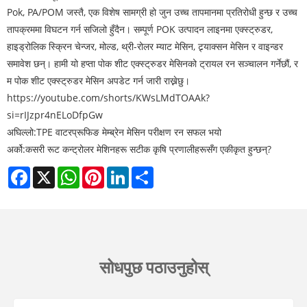
Pok, PA/POM जस्तै, एक विशेष सामग्री हो जुन उच्च तापमानमा प्रतिरोधी हुन्छ र उच्च
तापक्रममा विघटन गर्न सजिलो हुँदैन। सम्पूर्ण POK उत्पादन लाइनमा एक्स्ट्रुडर,
हाइड्रोलिक स्क्रिन चेन्जर, मोल्ड, थ्री-रोलर म्याट मेसिन, ट्र्याक्सन मेसिन र वाइन्डर
समावेश छन्। हामी यो हप्ता पोक शीट एक्स्ट्रुडर मेसिनको ट्रायल रन सञ्चालन गर्नेछौं, र
म पोक शीट एक्स्ट्रुडर मेसिन अपडेट गर्न जारी राख्नेछु।
https://youtube.com/shorts/KWsLMdTOAAk?
si=rIJzpr4nELoDfpGw
अघिल्लो:
TPE वाटरप्रूफिङ मेम्ब्रेन मेसिन परीक्षण रन सफल भयो
अर्को:
कसरी रूट कन्ट्रोलर मेशिनहरू सटीक कृषि प्रणालीहरूसँग एकीकृत हुन्छन्?
Facebook
X
WhatsApp
Pinterest
LinkedIn
Share
सोधपुछ पठाउनुहोस्