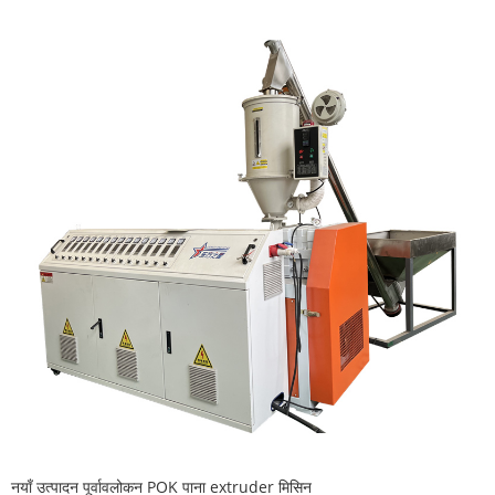
नयाँ उत्पादन पूर्वावलोकन POK पाना extruder मिसिन