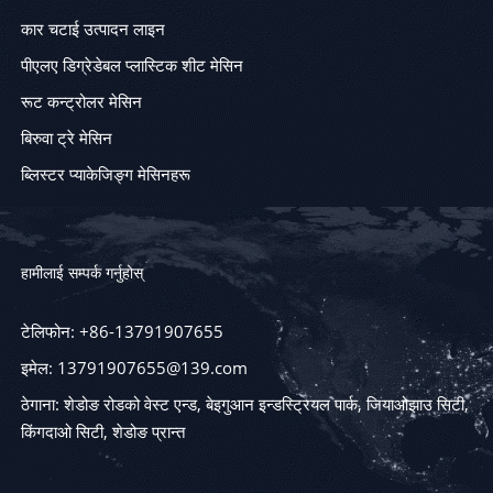
कार चटाई उत्पादन लाइन
पीएलए डिग्रेडेबल प्लास्टिक शीट मेसिन
रूट कन्ट्रोलर मेसिन
बिरुवा ट्रे मेसिन
ब्लिस्टर प्याकेजिङ्ग मेसिनहरू
हामीलाई सम्पर्क गर्नुहोस्
टेलिफोन: +86-13791907655
इमेल: 13791907655@139.com
ठेगाना: शेडोङ रोडको वेस्ट एन्ड, बेइगुआन इन्डस्ट्रियल पार्क, जियाओझाउ सिटी,
किंगदाओ सिटी, शेडोङ प्रान्त